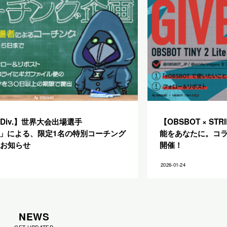
te Div.】世界大会出場選手
【OBSBOT × S
on」による、限定1名の特別コーチング
能をあなたに。コ
お知らせ
開催！
2026-01-24
NEWS